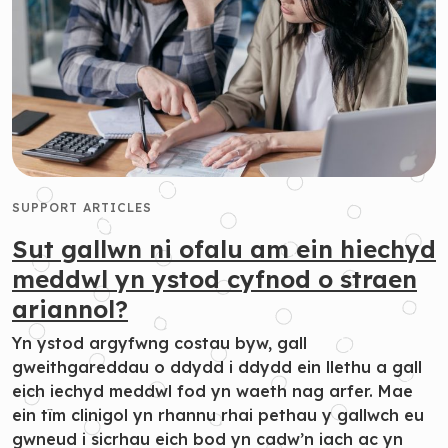
SUPPORT ARTICLES
Sut gallwn ni ofalu am ein hiechyd
meddwl yn ystod cyfnod o straen
ariannol?
Yn ystod argyfwng costau byw, gall
gweithgareddau o ddydd i ddydd ein llethu a gall
eich iechyd meddwl fod yn waeth nag arfer. Mae
ein tîm clinigol yn rhannu rhai pethau y gallwch eu
gwneud i sicrhau eich bod yn cadw’n iach ac yn