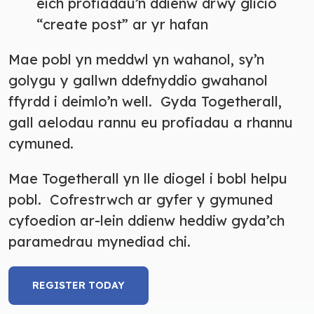
eich profiadau’n ddienw drwy glicio
“create post” ar yr hafan
Mae pobl yn meddwl yn wahanol, sy’n
golygu y gallwn ddefnyddio gwahanol
ffyrdd i deimlo’n well. Gyda Togetherall,
gall aelodau rannu eu profiadau a rhannu
cymuned.
Mae Togetherall yn lle diogel i bobl helpu
pobl. Cofrestrwch ar gyfer y gymuned
cyfoedion ar-lein ddienw heddiw gyda’ch
paramedrau mynediad chi.
REGISTER TODAY