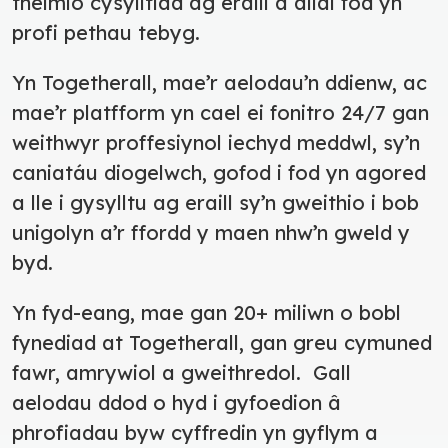
theimlo cysylltiad ag eraill a allai fod yn
profi pethau tebyg.
Yn Togetherall, mae’r aelodau’n ddienw, ac
mae’r platfform yn cael ei fonitro 24/7 gan
weithwyr proffesiynol iechyd meddwl, sy’n
caniatáu diogelwch, gofod i fod yn agored
a lle i gysylltu ag eraill sy’n gweithio i bob
unigolyn a’r ffordd y maen nhw’n gweld y
byd.
Yn fyd-eang, mae gan 20+ miliwn o bobl
fynediad at Togetherall, gan greu cymuned
fawr, amrywiol a gweithredol. Gall
aelodau ddod o hyd i gyfoedion â
phrofiadau byw cyffredin yn gyflym a