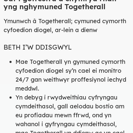
yng nghymuned Togetherall
Ymunwch â Togetherall; cymuned cymorth
cyfoedion diogel, ar-lein a dienw
BETH I’W DDISGWYL
Mae Togetherall yn gymuned cymorth
cyfoedion diogel sy’n cael ei monitro
24/7 gan weithwyr proffesiynol iechyd
meddwl.
Yn debyg i rwydweithiau cyfryngau
cymdeithasol, gall aelodau bostio am
eu profiadau mewn ffrwd, ond yn
wahanol i gyfryngau cymdeithasol,
mae Togetherall yn ddienw ac yn cael