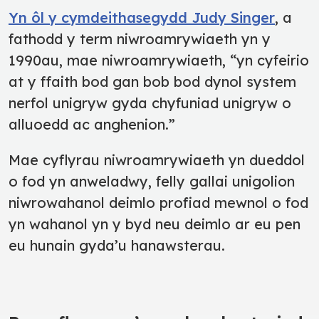
Yn ôl y cymdeithasegydd Judy Singer
, a
fathodd y term niwroamrywiaeth yn y
1990au, mae niwroamrywiaeth, “yn cyfeirio
at y ffaith bod gan bob bod dynol system
nerfol unigryw gyda chyfuniad unigryw o
alluoedd ac anghenion.”
Mae cyflyrau niwroamrywiaeth yn dueddol
o fod yn anweladwy, felly gallai unigolion
niwrowahanol deimlo profiad mewnol o fod
yn wahanol yn y byd neu deimlo ar eu pen
eu hunain gyda’u hanawsterau.