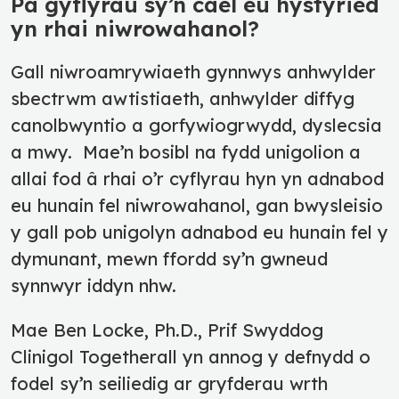
Pa gyflyrau sy’n cael eu hystyried
yn rhai niwrowahanol?
Gall niwroamrywiaeth gynnwys anhwylder
sbectrwm awtistiaeth, anhwylder diffyg
canolbwyntio a gorfywiogrwydd, dyslecsia
a mwy. Mae’n bosibl na fydd unigolion a
allai fod â rhai o’r cyflyrau hyn yn adnabod
eu hunain fel niwrowahanol, gan bwysleisio
y gall pob unigolyn adnabod eu hunain fel y
dymunant, mewn ffordd sy’n gwneud
synnwyr iddyn nhw.
Mae Ben Locke, Ph.D., Prif Swyddog
Clinigol Togetherall yn annog y defnydd o
fodel sy’n seiliedig ar gryfderau wrth