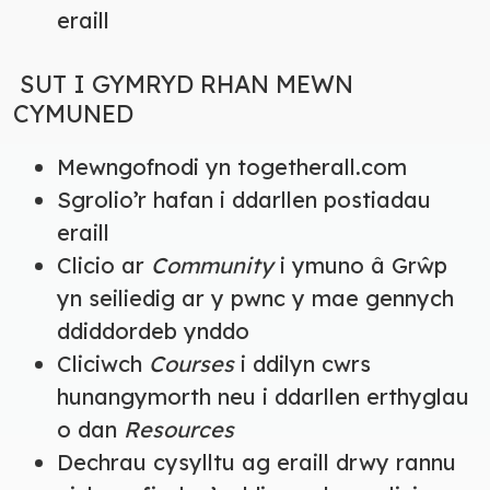
eraill
SUT I GYMRYD RHAN MEWN
CYMUNED
Mewngofnodi yn togetherall.com
Sgrolio’r hafan i ddarllen postiadau
eraill
Clicio ar
Community
i ymuno â Grŵp
yn seiliedig ar y pwnc y mae gennych
ddiddordeb ynddo
Cliciwch
Courses
i ddilyn cwrs
hunangymorth neu i ddarllen erthyglau
o dan
Resources
Dechrau cysylltu ag eraill drwy rannu