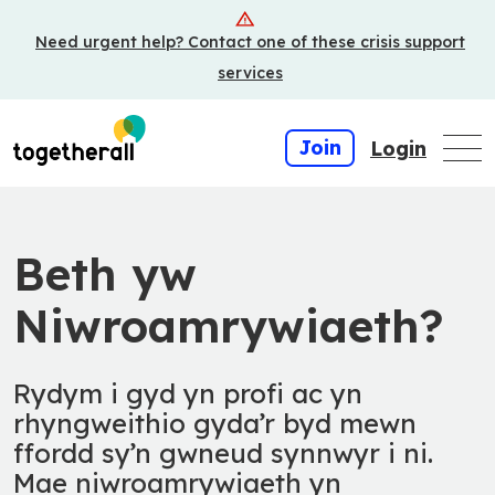
Skip
Need urgent help? Contact one of these crisis support
to
main
services
content
Join
Login
Beth yw
Niwroamrywiaeth?
Rydym i gyd yn profi ac yn
rhyngweithio gyda’r byd mewn
ffordd sy’n gwneud synnwyr i ni.
Mae niwroamrywiaeth yn