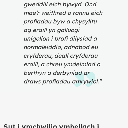
gweddill eich bywyd. Ond
mae’r weithred o rannu eich
profiadau byw a chysylltu
ag eraill yn galluogi
unigolion i brofi dilysiad a
normaleiddio, adnabod eu
cryfderau, deall cryfderau
eraill, a chreu ymdeimlad o
berthyn a derbyniad ar
draws profiadau amrywiol.”
Sut i ymchwilio ymhellach i