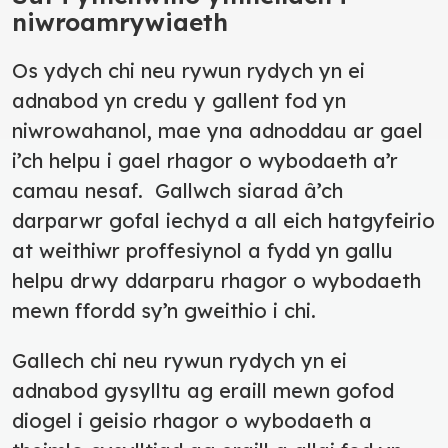
niwroamrywiaeth
Os ydych chi neu rywun rydych yn ei
adnabod yn credu y gallent fod yn
niwrowahanol, mae yna adnoddau ar gael
i’ch helpu i gael rhagor o wybodaeth a’r
camau nesaf. Gallwch siarad â’ch
darparwr gofal iechyd a all eich hatgyfeirio
at weithiwr proffesiynol a fydd yn gallu
helpu drwy ddarparu rhagor o wybodaeth
mewn ffordd sy’n gweithio i chi.
Gallech chi neu rywun rydych yn ei
adnabod gysylltu ag eraill mewn gofod
diogel i geisio rhagor o wybodaeth a