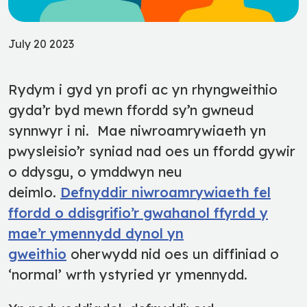
July 20 2023
Rydym i gyd yn profi ac yn rhyngweithio
gyda’r byd mewn ffordd sy’n gwneud
synnwyr i ni. Mae niwroamrywiaeth yn
pwysleisio’r syniad nad oes un ffordd gywir
o ddysgu, o ymddwyn neu
deimlo.
Defnyddir niwroamrywiaeth fel
ffordd o ddisgrifio’r gwahanol ffyrdd y
mae’r ymennydd dynol yn
gweithio
oherwydd nid oes un diffiniad o
‘normal’ wrth ystyried yr ymennydd.