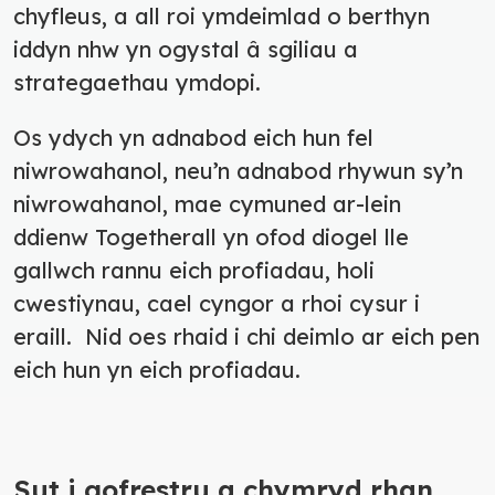
chyfleus, a all roi ymdeimlad o berthyn
iddyn nhw yn ogystal â sgiliau a
strategaethau ymdopi.
Os ydych yn adnabod eich hun fel
niwrowahanol, neu’n adnabod rhywun sy’n
niwrowahanol, mae cymuned ar-lein
ddienw Togetherall yn ofod diogel lle
gallwch rannu eich profiadau, holi
cwestiynau, cael cyngor a rhoi cysur i
eraill. Nid oes rhaid i chi deimlo ar eich pen
eich hun yn eich profiadau.
Sut i gofrestru a chymryd rhan