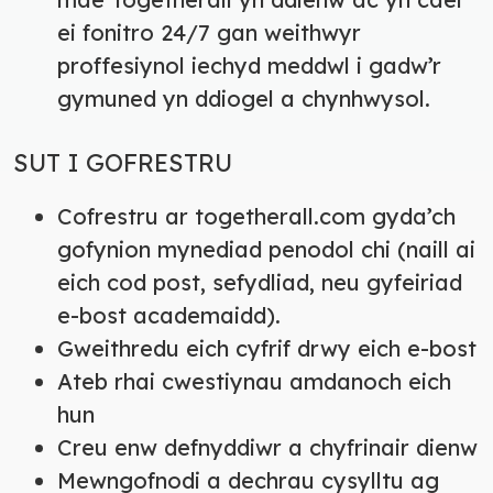
ei fonitro 24/7 gan weithwyr
proffesiynol iechyd meddwl i gadw’r
gymuned yn ddiogel a chynhwysol.
SUT I GOFRESTRU
Cofrestru ar togetherall.com gyda’ch
gofynion mynediad penodol chi (naill ai
eich cod post, sefydliad, neu gyfeiriad
e-bost academaidd).
Gweithredu eich cyfrif drwy eich e-bost
Ateb rhai cwestiynau amdanoch eich
hun
Creu enw defnyddiwr a chyfrinair dienw
Mewngofnodi a dechrau cysylltu ag