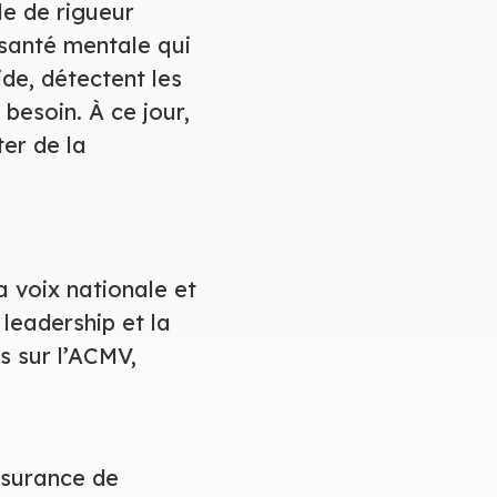
le de rigueur
 santé mentale qui
ide, détectent les
besoin. À ce jour,
ter de la
a voix nationale et
leadership et la
s sur l’ACMV,
ssurance de