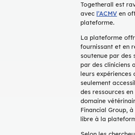
Togetherall est ra
avec
l’ACMV
en of
plateforme.
La plateforme off
fournissant et en 
soutenue par des s
par des cliniciens 
leurs expériences 
seulement accessi
des ressources en 
domaine vétérinair
Financial Group, 
libre à la platefor
Selon les chercheu