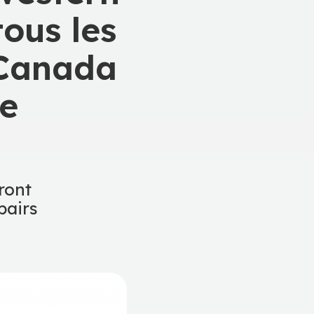
tous les
 Canada
de
ront
pairs