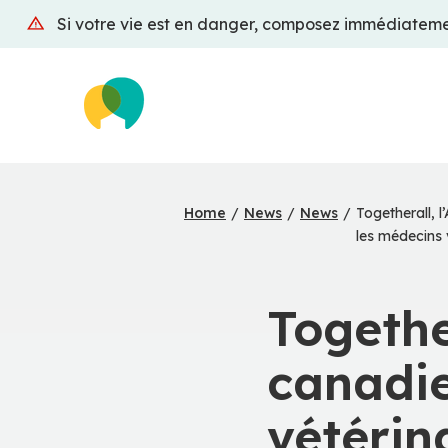
Skip
Si votre vie est en danger, composez immédiatemen
to
main
content
Home
/
News
/
News
/
Togetherall, 
les médecins 
Togethe
canadi
vétérin