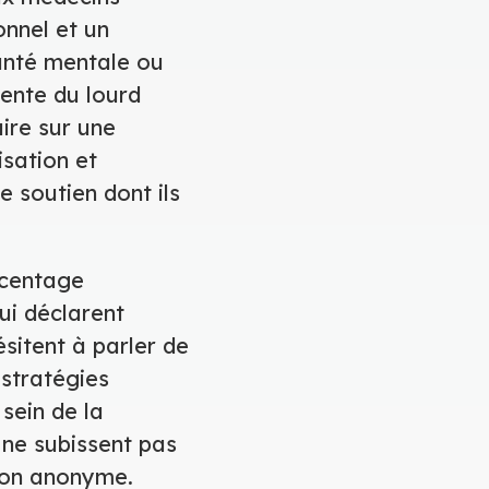
onnel et un
santé mentale ou
iente du lourd
ire sur une
isation et
e soutien dont ils
rcentage
ui déclarent
sitent à parler de
 stratégies
 sein de la
 ne subissent pas
açon anonyme.